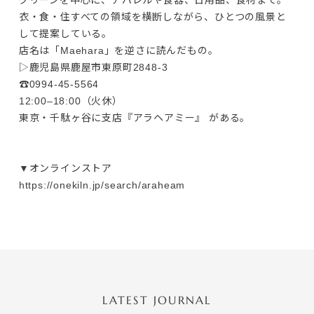
グリーンを中心に、アパレルや食器、日用品、食材まで。

衣・食・住すべての領域を横断しながら、ひとつの風景と
して提案している。

店名は「Maehara」を逆さに読んだもの。
▷鹿児島県鹿屋市東原町2848-3

☎0994-45-5564

12:00–18:00（火休）

東京・千駄ヶ谷に支店『アラヘアミー』 がある。

▼オンラインストア

https://onekiln.jp/search/araheam
LATEST JOURNAL