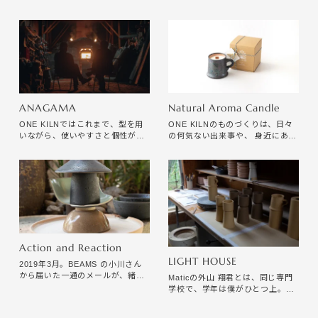
ANAGAMA
Natural Aroma Candle
ONE KILNではこれまで、型を用
ONE KILNのものづくりは、日々
いながら、使いやすさと個性が共
の何気ない出来事や、 身近にある
存する器づくりを目指してきまし
素材に向き合うことから始まりま
た。 同じ型から生まれた器でも、
す。 窯から出てきた器には、歪み
土や釉薬、焼成によって少しずつ
やムラ、小さな傷が生まれます。
異なる表情を持っています。 しか
し、この穴窯のシリーズでは、そ
の変化は私たちの想像を大きく超
えていきます。
Action and Reaction
LIGHT HOUSE
2019年3月。BEAMS の小川さん
から届いた一通のメールが、緒方
Maticの外山 翔君とは、同じ専門
くんとの出会いのはじまりだっ
学校で、学年は僕がひとつ上。か
た。「福岡の ON AIR というクリ
け持ちしていたバイト先まで偶然
エイティブチームから、ONE
２つとも同じで、翔が後から入っ