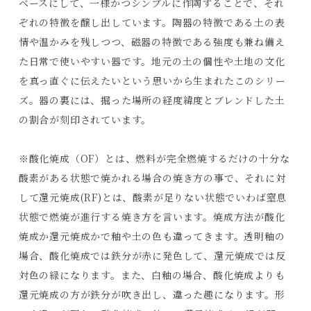
ベースにして、一様かつシンプルに作陶することで、それ
ぞれの特徴を醸し出しています。陶器の特徴である土の表
情や温かみを残しつつ、磁器の特徴である強度も兼ね備え
た日常で使いやすい器です。地元の土の個性や土地の文化
を真っ直ぐに伝えたいという思いから生まれたこのシリー
ズ。器の裏には、掘った場所の経度緯度とブレンドした土
の割合が刻印されています。
※酸化焼成（OF）とは、燃料が完全燃焼するだけの十分な
酸素がある状態で焼かれる場合の焼き方の事で、それに対
して還元焼成(RF)とは、酸素が足りない状態でいわば窒息
状態で燃焼が進行する焼き方を言います。焼成方法が酸化
焼成か還元焼成かで釉や土の色も違ってきます。透明釉の
場合、酸化焼成では鉄分が赤に発色して、還元焼成では反
Products
対色の緑になります。また、白釉の場合、酸化焼成よりも
Journals
還元焼成の方が鉄分が吹き出し、違った趣になります。形