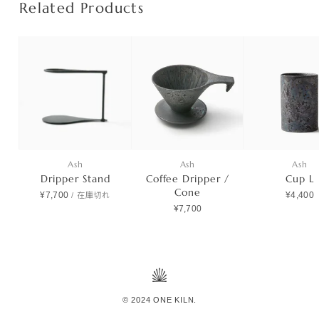
Related Products
Ash
Ash
Ash
Dripper Stand
Coffee Dripper /
Cup L
Cone
¥7,700
¥4,400
/
在庫切れ
¥7,700
© 2024 ONE KILN.