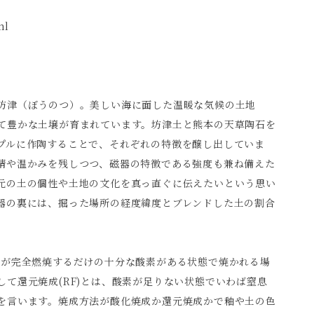
ml
坊津（ぼうのつ）。美しい海に面した温暖な気候の土地
て豊かな土壌が育まれています。坊津土と熊本の天草陶石を
プルに作陶することで、それぞれの特徴を醸し出していま
情や温かみを残しつつ、磁器の特徴である強度も兼ね備えた
元の土の個性や土地の文化を真っ直ぐに伝えたいという思い
器の裏には、掘った場所の経度緯度とブレンドした土の割合
料が完全燃焼するだけの十分な酸素がある状態で焼かれる場
して還元焼成(RF)とは、酸素が足りない状態でいわば窒息
を言います。焼成方法が酸化焼成か還元焼成かで釉や土の色