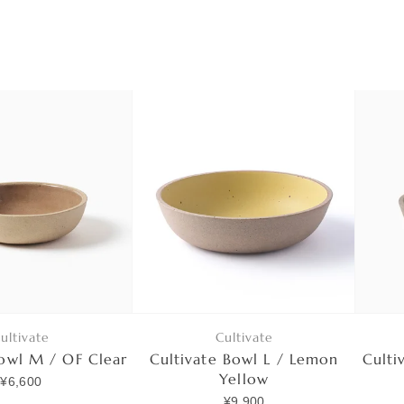
ultivate
Cultivate
Bowl M / OF Clear
Cultivate Bowl L / Lemon
Culti
Yellow
¥6,600
¥9,900