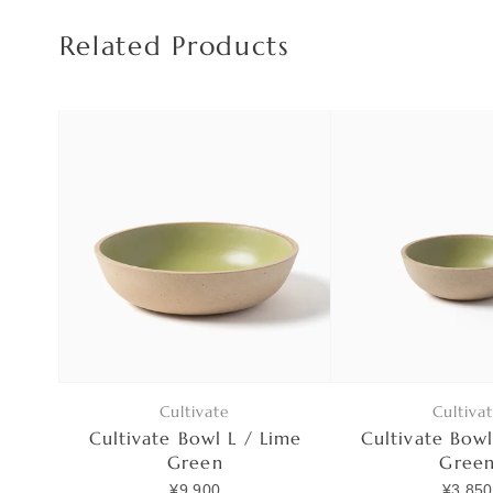
Related Products
Cultivate
Cultiva
Cultivate Bowl L / Lime
Cultivate Bowl
Green
Gree
¥9,900
¥3,850