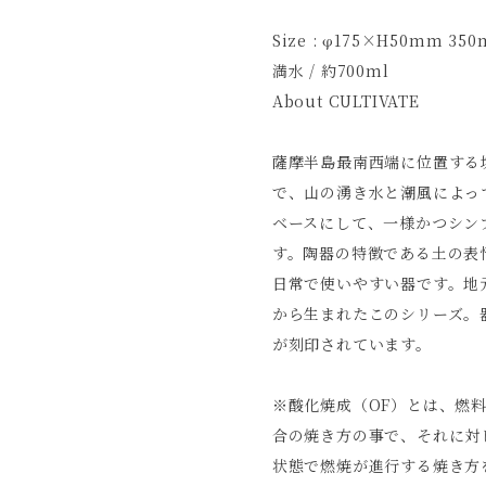
Size : φ175×H50mm 350
満水 / 約700ml
About CULTIVATE
薩摩半島最南西端に位置する
で、山の湧き水と潮風によっ
ベースにして、一様かつシン
す。陶器の特徴である土の表
日常で使いやすい器です。地
から生まれたこのシリーズ。
が刻印されています。
※酸化焼成（OF）とは、燃
合の焼き方の事で、それに対
状態で燃焼が進行する焼き方