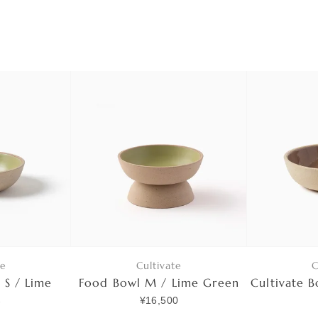
te
Cultivate
C
 S / Lime
Food Bowl M / Lime Green
Cultivate 
n
¥16,500