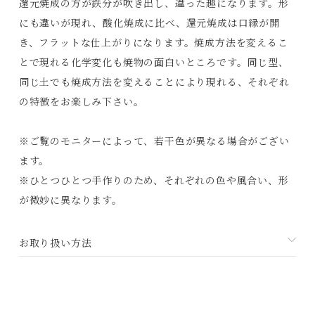
還元焼成の方が鉄分が吹き出し、違った趣になります。形
Contact
にも違いが現れ、酸化焼成に比べ、還元焼成は口縁が開
き、フラットな仕上がりになります。焼成方法を変えるこ
プライバシーポリシー
とで現れる化学変化も焼物の面白いところです。同じ型、
特定商取引法に基づく表記
同じ土でも焼成方法を変えることにより現れる、それぞれ
利用規約
の特徴をお楽しみ下さい。
※ご覧のモニターによって、若干色が異なる場合がござい
ます。
※ひとつひとつ手作りのため、それぞれの色や風合い、形
が微妙に異なります。
お取り扱い方法