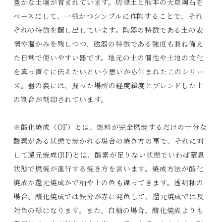
豊かな土壌が育まれています。坊津土と熊本の天草陶石を
ベースにして、一様かつシンプルに作陶することで、それ
ぞれの特徴を醸し出しています。陶器の特徴である土の表
情や温かみを残しつつ、磁器の特徴である強度も兼ね備え
た日常で使いやすい器です。地元の土の個性や土地の文化
を真っ直ぐに伝えたいという思いから生まれたこのシリー
ズ。器の裏には、掘った場所の経度緯度とブレンドした土
の割合が刻印されています。
※酸化焼成（OF）とは、燃料が完全燃焼するだけの十分な
酸素がある状態で焼かれる場合の焼き方の事で、それに対
して還元焼成(RF)とは、酸素が足りない状態でいわば窒息
状態で燃焼が進行する焼き方を言います。焼成方法が酸化
焼成か還元焼成かで釉や土の色も違ってきます。透明釉の
Products
場合、酸化焼成では鉄分が赤に発色して、還元焼成では反
対色の緑になります。また、白釉の場合、酸化焼成よりも
Journals