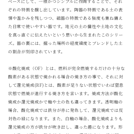
ベースにして、一様かつシンプルに作陶することで、それ
ぞれの特徴を醸し出しています。陶器の特徴である土の表
情や温かみを残しつつ、磁器の特徴である強度も兼ね備え
た日常で使いやすい器です。地元の土の個性や土地の文化
を真っ直ぐに伝えたいという思いから生まれたこのシリー
ズ。器の裏には、掘った場所の経度緯度とブレンドした土
の割合が刻印されています。
※酸化焼成（OF）とは、燃料が完全燃焼するだけの十分な
酸素がある状態で焼かれる場合の焼き方の事で、それに対
して還元焼成(RF)とは、酸素が足りない状態でいわば窒息
状態で燃焼が進行する焼き方を言います。焼成方法が酸化
焼成か還元焼成かで釉や土の色も違ってきます。透明釉の
場合、酸化焼成では鉄分が赤に発色して、還元焼成では反
Products
対色の緑になります。また、白釉の場合、酸化焼成よりも
Journals
還元焼成の方が鉄分が吹き出し、違った趣になります。形