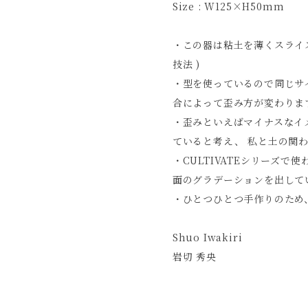
Size : W125×H50mm
・この器は粘土を薄くスライ
技法 )
・型を使っているので同じサ
合によって歪み方が変わりま
・歪みといえばマイナスなイメ
ていると考え、 私と土の関
・CULTIVATEシリーズ
面のグラデーションを出して
・
ひとつひとつ手作りのため
Shuo Iwakiri
岩切 秀央